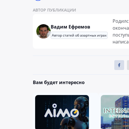
АВТОР ПУБЛИКАЦИИ
Родилс
Вадим Ефремов
оконча
поступ
Автор статей об азартных играх
написа
Вам будет интересно