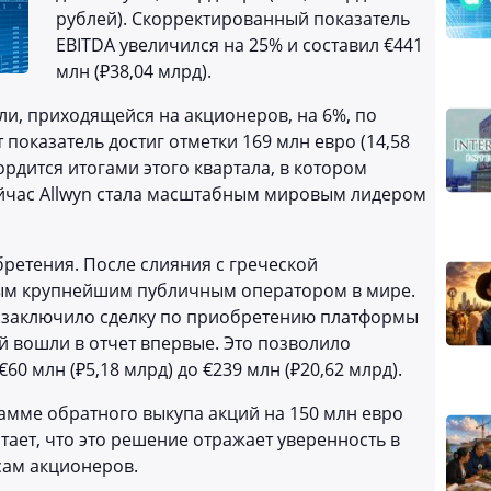
рублей). Скорректированный показатель
EBITDA увеличился на 25% и составил €441
млн (₽38,04 млрд).
ли, приходящейся на акционеров, на 6%, по
показатель достиг отметки 169 млн евро (14,58
гордится итогами этого квартала, в котором
ейчас Allwyn стала масштабным мировым лидером
ретения. После слияния с греческой
ым крупнейшим публичным оператором в мире.
n заключило сделку по приобретению платформы
ой вошли в отчет впервые. Это позволило
60 млн (₽5,18 млрд) до €239 млн (₽20,62 млрд).
мме обратного выкупа акций на 150 млн евро
итает, что это решение отражает уверенность в
сам акционеров.