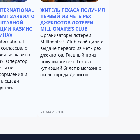
NTERNATIONAL
ЖИТЕЛЬ ТЕХАСА ПОЛУЧИЛ
ENT ЗАЯВИЛ О
ПЕРВЫЙ ИЗ ЧЕТЫРЕХ
СШТАБНОЙ
ДЖЕКПОТОВ ЛОТЕРЕИ
КЦИИ КАЗИНО
MILLIONAIRE’S CLUB
ИНАХ
Организаторы лотереи
ternational
Millionaire’s Club сообщили о
 согласовало
выдаче первого из четырех
звития казино
джекпотов. Главный приз
х. Оператор
получил житель Техаса,
оты по
купивший билет в магазине
формления и
около города Денисон.
площади
дений.
21 МАЙ 2026