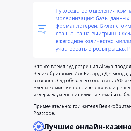
Руководство отделения комп
модернизацию базы данных и
формат лотереи. Билет стоимо
два шанса на выигрыш. Ожида
ежегодное количество милли
участвовать в розыгрышах P
В то же время суд разрешил Allwyn прод
Великобритании. Иск Ричарда Десмонда, 
отклонен. Суд обязал его оплатить 75% и
Члены комиссии поприветствовали решени
издержек уменьшит влияние тяжбы на бл
Примечательно: три жителя Великобрита
Postcode.
Лучшие онлайн-казин