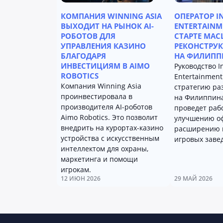
КОМПАНИЯ WINNING ASIA
ОПЕРАТОР I
ВЫХОДИТ НА РЫНОК AI-
ENTERTAINM
РОБОТОВ ДЛЯ
СТАРТЕ МА
УПРАВЛЕНИЯ КАЗИНО
РЕКОНСТРУ
БЛАГОДАРЯ
НА ФИЛИПП
ИНВЕСТИЦИЯМ В AIMO
Руководство In
ROBOTICS
Entertainment
Компания Winning Asia
стратегию ра
проинвестировала в
на Филиппина
производителя AI-роботов
проведет раб
Aimo Robotics. Это позволит
улучшению о
внедрить на курортах-казино
расширению 
устройства с искусственным
игровых заве
интеллектом для охраны,
маркетинга и помощи
игрокам.
12 ИЮН 2026
29 МАЙ 2026