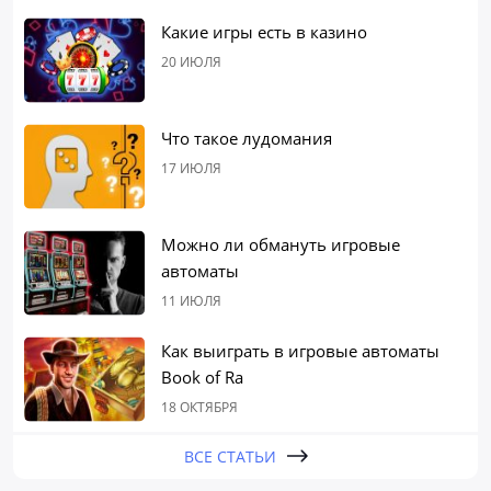
Какие игры есть в казино
20 ИЮЛЯ
Что такое лудомания
17 ИЮЛЯ
Можно ли обмануть игровые
автоматы
11 ИЮЛЯ
Как выиграть в игровые автоматы
Book of Ra
18 ОКТЯБРЯ
ВСЕ СТАТЬИ