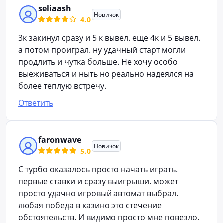
seliaash
Новичок
4.0
3к закинул сразу и 5 к вывел. еще 4к и 5 вывел.
а потом проиграл. ну удачный старт могли
продлить и чутка больше. Не хочу особо
выеживаться и ныть но реально надеялся на
более теплую встречу.
Ответить
faronwave
Новичок
5.0
С турбо оказалось просто начать играть.
первые ставки и сразу выигрыши. может
просто удачно игровый автомат выбрал.
любая победа в казино это стечение
обстоятельств. И видимо просто мне повезло.