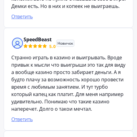
Демки есть. Но в них и копеек не выиграешь.
Ответить
SpeedBeast
Новичок
5.0
Странно играть в казино и выигрывать. Вроде
привык к мысли что выигрыши это так для виду
а вообще казино просто забирает деньги. А я
будто плачу за возможность хорошо провести
время с любимым занятием. И тут турбо
который капец как платит. Для меня например
удивительно. Понимаю что такие казино
наперечет. Долго о такои мечтал.
Ответить