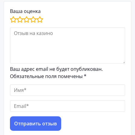
Ваша оценка
Ваш адрес email не будет опубликован.
Обязательные поля помечены
*