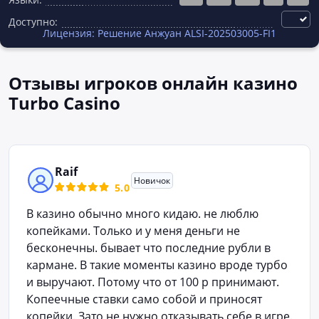
Доступно:
Лицензия: Решение Анжуан ALSI-202503005-FI1
Отзывы игроков онлайн казино
Turbo Casino
Raif
Новичок
5.0
В казино обычно много кидаю. не люблю
копейками. Только и у меня деньги не
бесконечны. бывает что последние рубли в
кармане. В такие моменты казино вроде турбо
и выручают. Потому что от 100 р принимают.
Копеечные ставки само собой и приносят
копейки. Зато не нужно отказывать себе в игре.