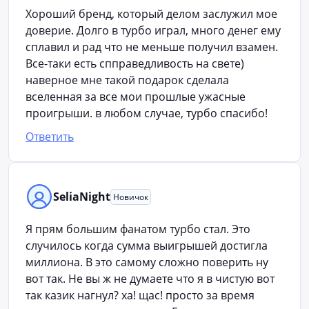
Хороший бренд, который делом заслужил мое
доверие. Долго в турбо играл, много денег ему
сплавил и рад что не меньше получил взамен.
Все-таки есть спправедливость на свете)
наверное мне такой подарок сделала
вселенная за все мои прошлые ужасные
проигрыши. в любом случае, турбо спасибо!
Ответить
SeliaNight
Новичок
Я прям большим фанатом турбо стал. Это
случилось когда сумма выигрышей достигла
миллиона. В это самому сложно поверить ну
вот так. Не вы ж не думаете что я в чистую вот
так казик нагнул? ха! щас! просто за время