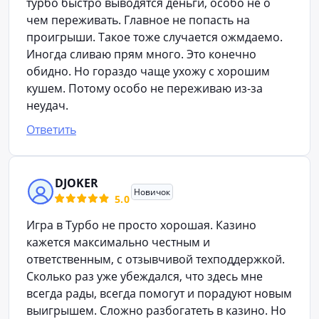
турбо быстро выводятся деньги, особо не о
чем переживать. Главное не попасть на
проигрыши. Такое тоже случается ожмдаемо.
Иногда сливаю прям много. Это конечно
обидно. Но гораздо чаще ухожу с хорошим
кушем. Потому особо не переживаю из-за
неудач.
Ответить
DJOKER
Новичок
5.0
Игра в Турбо не просто хорошая. Казино
кажется максимально честным и
ответственным, с отзывчивой техподдержкой.
Сколько раз уже убеждался, что здесь мне
всегда рады, всегда помогут и порадуют новым
выигрышем. Сложно разбогатеть в казино. Но