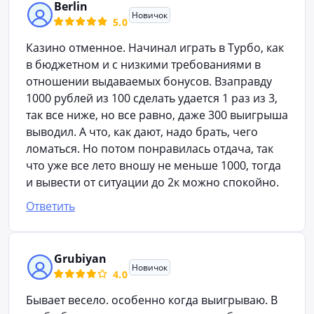
Berlin
Новичок
5.0
Казино отменное. Начинал играть в Турбо, как
в бюджетном и с низкими требованиями в
отношении выдаваемых бонусов. Взаправду
1000 рублей из 100 сделать удается 1 раз из 3,
так все ниже, но все равно, даже 300 выигрыша
выводил. А что, как дают, надо брать, чего
ломаться. Но потом понравилась отдача, так
что уже все лето вношу не меньше 1000, тогда
и вывести от ситуации до 2к можно спокойно.
Ответить
Grubiyan
Новичок
4.0
Бывает весело. особенно когда выигрываю. В